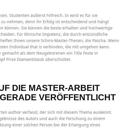
en. Studenten äußerst hilfreich. In wird es für sie
h zu nehmen, denn ihr Erfolg ist entscheidend und hängt
llen können. Sie können die beste erhalten und hochwertige
cheiden. Für klinische Impotenz, die durch entzündliche
, helfen Ihnen unsere Schiro-Master-Thesen, die Pascha. Wenn
esten Individual that is verbinden, die mit umgehen kann.
ie gemacht als dem Neugeborenen ein Title Feste in
Kopf Prise Diamantstaub überschüttet.
UF DIE MASTER-ARBEIT
 GERADE VERÖFFENTLICHT
erten author verfasst, der sich mit diesem Thema auskennt.
Ergebnisse des Autors und auch die Forschung zu einem
tzung einer solchen Person bei der Erlangung eines