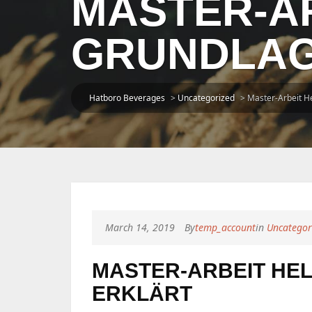
MASTER-AR
GRUNDLAG
Hatboro Beverages
>
Uncategorized
>
Master-Arbeit He
March 14, 2019
By
temp_account
in
Uncategor
MASTER-ARBEIT HEL
ERKLÄRT