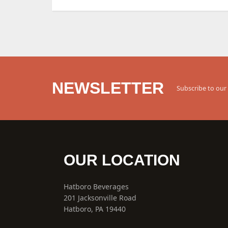
NEWSLETTER
Subscribe to our 
OUR LOCATION
Hatboro Beverages
201 Jacksonville Road
Hatboro, PA 19440