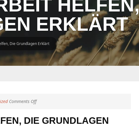
BEIT HELFEN,
EN ERKLÄRT
lfen, Die Grundlagen Erklärt
on
ized
Comments Off
Master-
Arbeit
FEN, DIE GRUNDLAGEN
Helfen,
Die
Grundlagen